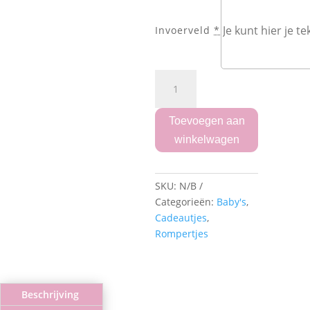
Invoerveld
*
Romper
met
geboorte
gegevens
tijger
Toevoegen aan
aantal
winkelwagen
SKU:
N/B
Categorieën:
Baby's
,
Cadeautjes
,
Rompertjes
Beschrijving