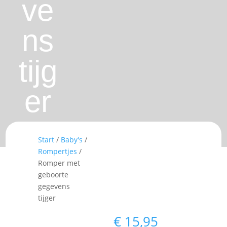
ve
ns
tijg
er
Start
/
Baby's
/
Rompertjes
/
Romper met
geboorte
gegevens
tijger
€
15,95