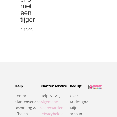
met
een
tijger
€
15,95
Help
Klantenservice
Bedrijf
Contact
Help & FAQ
Over
Klantenservice
Algemene
KCdesignz
Bezorging &
voorwaarden
Mijn
afhalen
Privacybeleid
account