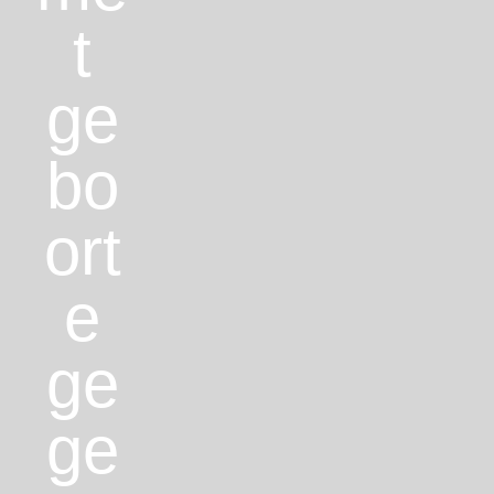
t
ge
bo
ort
e
ge
ge