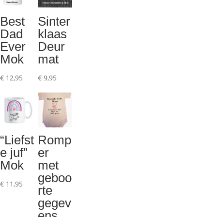
Best
Sinter
Dad
klaas
Ever
Deur
Mok
mat
€
12,95
€
9,95
“Liefst
Romp
e juf”
er
Mok
met
geboo
€
11,95
rte
gegev
ens