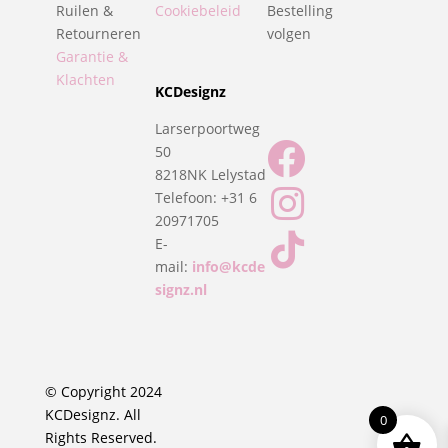
Ruilen &
Cookiebeleid
Bestelling
Retourneren
volgen
Garantie &
Klachten
KCDesignz
Larserpoortweg

50
8218NK Lelystad

Telefoon:
+31 6
20971705

E-
mail:
info@kcde
signz.nl
© Copyright 2024
KCDesignz. All
0
Rights Reserved.