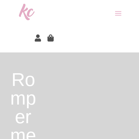


Ro
mp
er
me