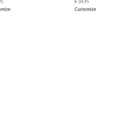
95
€
34,95
omize
Customize