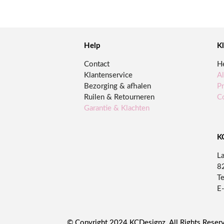
Help
K
Contact
H
Klantenservice
A
Bezorging & afhalen
Pr
Ruilen & Retourneren
C
Garantie & Klachten
K
L
8
Te
E-
© Copyright 2024 KCDesignz. All Rights Reser