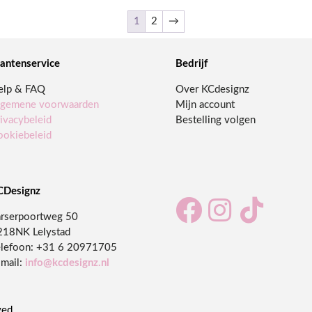
1
2
→
lantenservice
Bedrijf
elp & FAQ
Over KCdesignz
lgemene voorwaarden
Mijn account
ivacybeleid
Bestelling volgen
ookiebeleid
CDesignz



arserpoortweg 50
218NK Lelystad
lefoon:
+31 6 20971705
mail:
info@kcdesignz.nl
ved.