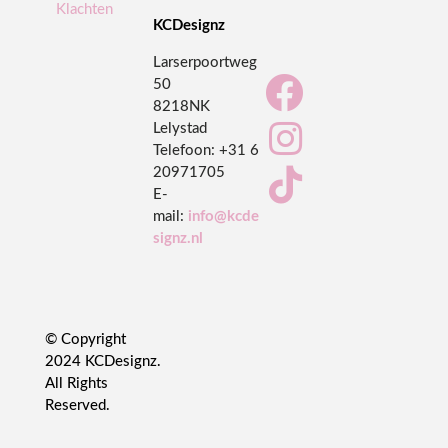
Klachten
KCDesignz
Larserpoortweg

50
8218NK

Lelystad
Telefoon:
+31 6
20971705

E-
mail:
info@kcde
signz.nl
© Copyright
2024 KCDesignz.
All Rights
Reserved.