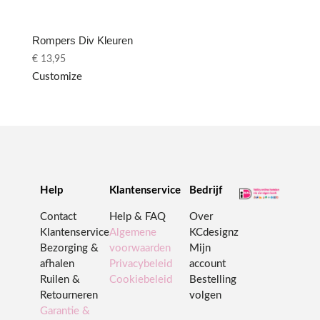
Rompers Div Kleuren
€
13,95
Customize
Help
Klantenservice
Bedrijf
Contact
Help & FAQ
Over
Klantenservice
Algemene
KCdesignz
Bezorging &
voorwaarden
Mijn
afhalen
Privacybeleid
account
Ruilen &
Cookiebeleid
Bestelling
Retourneren
volgen
Garantie &