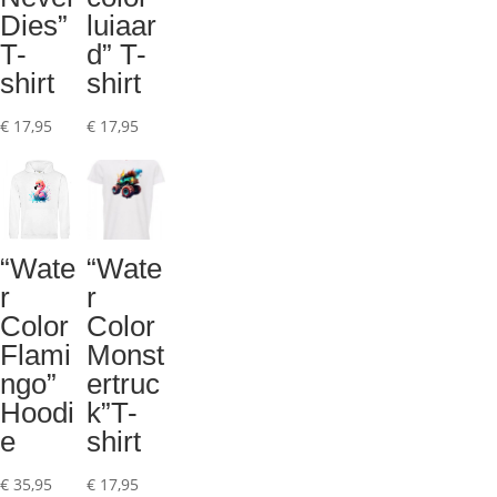
Dies”
luiaar
T-
d” T-
shirt
shirt
€
17,95
€
17,95
“Wate
“Wate
r
r
Color
Color
Flami
Monst
ngo”
ertruc
Hoodi
k”T-
e
shirt
€
35,95
€
17,95