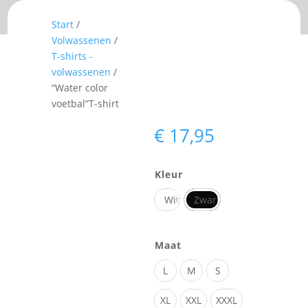
Start
/
Volwassenen
/
T-shirts -
volwassenen
/
“Water color
voetbal”T-shirt
€
17,95
Kleur
Wit
Zwart
Maat
L
M
S
XL
XXL
XXXL