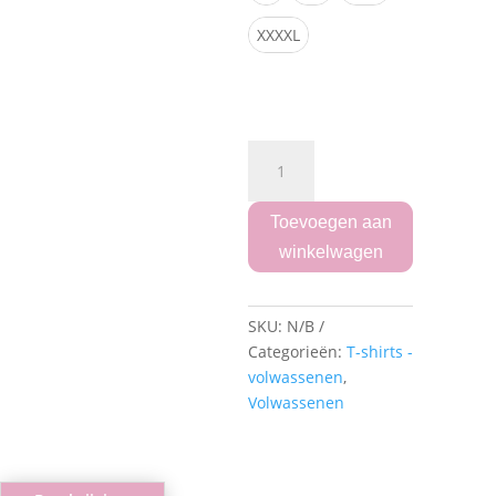
XXXXL
"Water
color
voetbal"T-
shirt
aantal
Toevoegen aan
winkelwagen
SKU:
N/B
Categorieën:
T-shirts -
volwassenen
,
Volwassenen