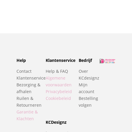
Help
Klantenservice
Bedrijf
Contact
Help & FAQ
Over
Klantenservice
Algemene
KCdesignz
Bezorging &
voorwaarden
Mijn
afhalen
Privacybeleid
account
Ruilen &
Cookiebeleid
Bestelling
Retourneren
volgen
Garantie &
Klachten
KCDesignz