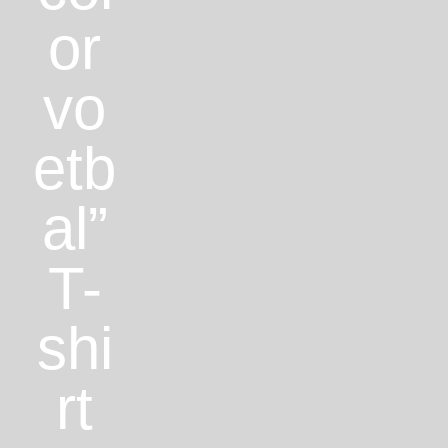
or
vo
etb
al”
T-
shi
rt