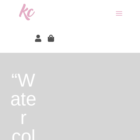


“W
ate
r
col