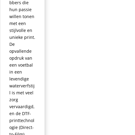
bbers die
hun passie
willen tonen
met een
stijlvolle en
unieke print.
De
opvallende
opdruk van
een voetbal
in een
levendige
waterverfstij
l is met veel
zorg
vervaardigd,
en de DTF-
printtechnol
ogie (Direct-
to-Film)