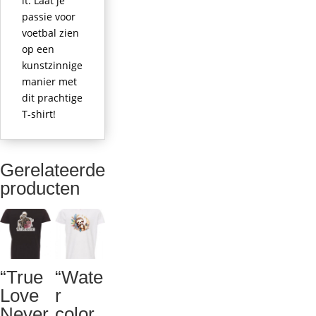
it. Laat je
passie voor
voetbal zien
op een
kunstzinnige
manier met
dit prachtige
T-shirt!
Gerelateerde
producten
“True
“Wate
Love
r
Never
color