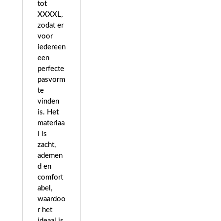
tot
XXXXL,
zodat er
voor
iedereen
een
perfecte
pasvorm
te
vinden
is. Het
materiaa
l is
zacht,
ademen
d en
comfort
abel,
waardoo
r het
ideaal is