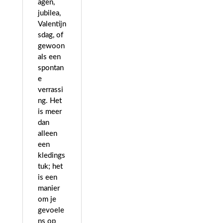
agen,
jubilea,
Valentijn
sdag, of
gewoon
als een
spontan
e
verrassi
ng. Het
is meer
dan
alleen
een
kledings
tuk; het
is een
manier
om je
gevoele
ns op