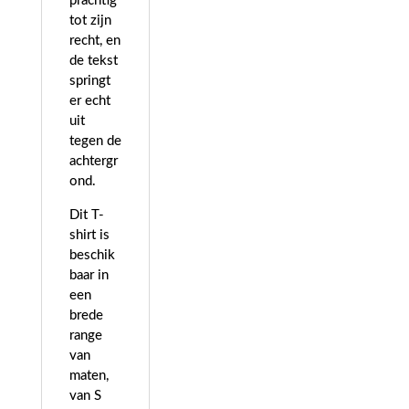
prachtig
tot zijn
recht, en
de tekst
springt
er echt
uit
tegen de
achtergr
ond.
Dit T-
shirt is
beschik
baar in
een
brede
range
van
maten,
van S