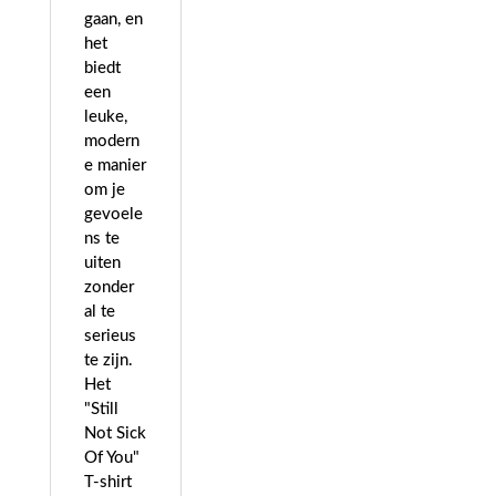
gaan, en
het
biedt
een
leuke,
modern
e manier
om je
gevoele
ns te
uiten
zonder
al te
serieus
te zijn.
Het
"Still
Not Sick
Of You"
T-shirt