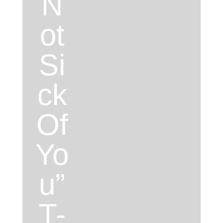
N
ot
Si
ck
Of
Yo
u”
T-