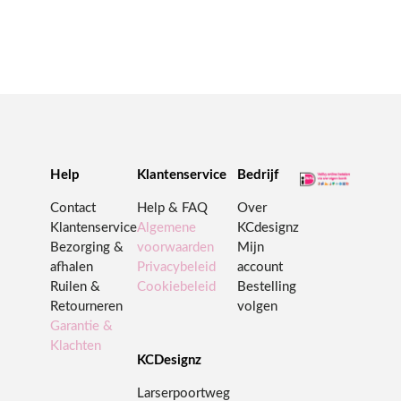
Help
Klantenservice
Bedrijf
Contact
Help & FAQ
Over
Klantenservice
Algemene
KCdesignz
Bezorging &
voorwaarden
Mijn
afhalen
Privacybeleid
account
Ruilen &
Cookiebeleid
Bestelling
Retourneren
volgen
Garantie &
Klachten
KCDesignz
Larserpoortweg