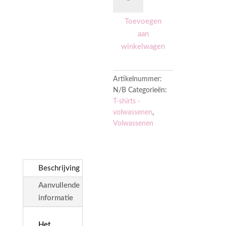
Not
Sick
Toevoegen
Of
aan
You"
T-
winkelwagen
shirt
aantal
Artikelnummer:
N/B
Categorieën:
T-shirts -
volwassenen
,
Volwassenen
Beschrijving
Aanvullende
informatie
Het