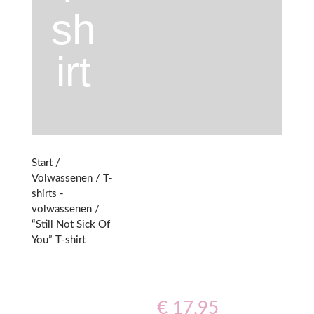
sh
irt
Start
/
Volwassenen
/
T-
shirts -
volwassenen
/
“Still Not Sick Of
You” T-shirt
€
17,95