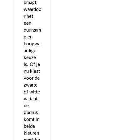
draagt,
waardoo
r het
een
duurzam
e en
hoogwa
ardige
keuze
is. Of je
nu kiest
voor de
zwarte
of witte
variant,
de
opdruk
komt in
beide
kleuren