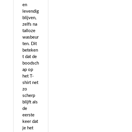
en
levendig
blijven,
zelfs na
talloze
wasbeur
ten. Dit
beteken
t dat de
boodsch
ap op
het T-
shirt net
zo
scherp
blijft als
de
eerste
keer dat
je het