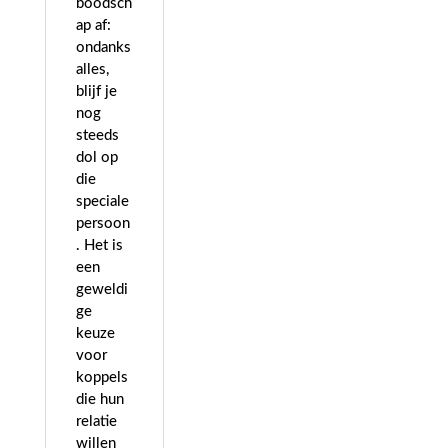
boodsch
ap af:
ondanks
alles,
blijf je
nog
steeds
dol op
die
speciale
persoon
. Het is
een
geweldi
ge
keuze
voor
koppels
die hun
relatie
willen