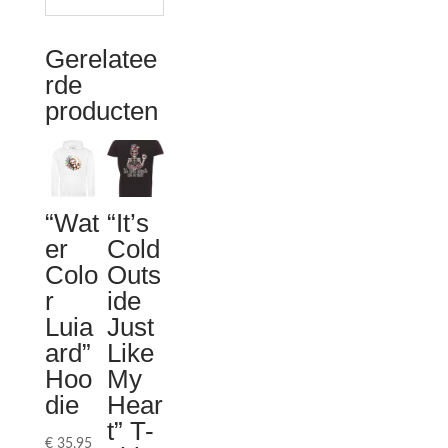
Gerelatee
rde
producten
“Wat
“It’s
er
Cold
Colo
Outs
r
ide
Luia
Just
ard”
Like
Hoo
My
die
Hear
t” T-
€
35,95