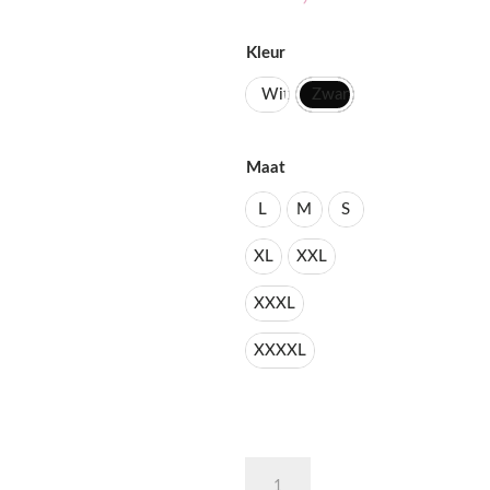
Kleur
Wit
Zwart
Maat
L
M
S
XL
XXL
XXXL
XXXXL
"Still