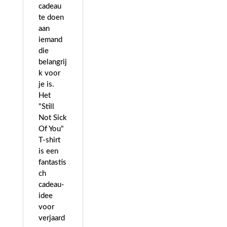
cadeau
te doen
aan
iemand
die
belangrij
k voor
je is.
Het
"Still
Not Sick
Of You"
T-shirt
is een
fantastis
ch
cadeau-
idee
voor
verjaard