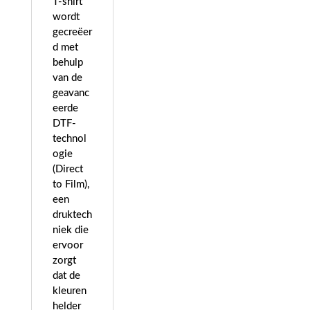
T-shirt
wordt
gecreëer
d met
behulp
van de
geavanc
eerde
DTF-
technol
ogie
(Direct
to Film),
een
druktech
niek die
ervoor
zorgt
dat de
kleuren
helder