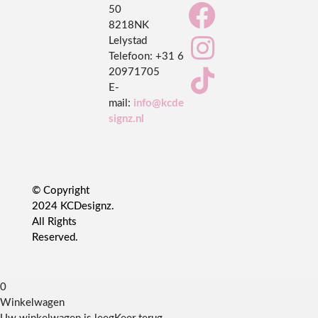

50
8218NK

Lelystad
Telefoon:
+31 6
20971705

E-
mail:
info@kcde
signz.nl
© Copyright
2024 KCDesignz.
All Rights
Reserved.
0
Winkelwagen