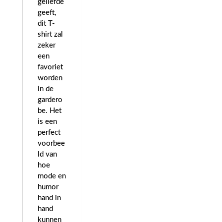
geliefde
geeft,
dit T-
shirt zal
zeker
een
favoriet
worden
in de
gardero
be. Het
is een
perfect
voorbee
ld van
hoe
mode en
humor
hand in
hand
kunnen