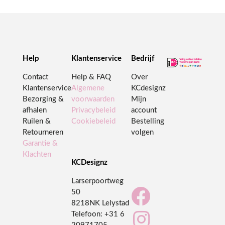
Help
Klantenservice
Bedrijf
Contact
Help & FAQ
Over
Klantenservice
Algemene
KCdesignz
Bezorging &
voorwaarden
Mijn
afhalen
Privacybeleid
account
Ruilen &
Cookiebeleid
Bestelling
Retourneren
volgen
Garantie &
Klachten
KCDesignz
Larserpoortweg

50
8218NK Lelystad

Telefoon:
+31 6