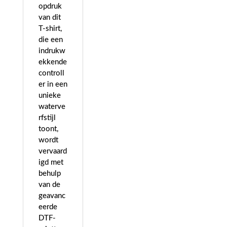
opdruk
van dit
T-shirt,
die een
indrukw
ekkende
controll
er in een
unieke
waterve
rfstijl
toont,
wordt
vervaard
igd met
behulp
van de
geavanc
eerde
DTF-