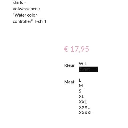
shirts -
volwassenen
/
“Water color
controller” T-shirt
€
17,95
Wit
Kleur
Zwart
L
Maat
M
S
XL
XXL
XXXL
XXXXL