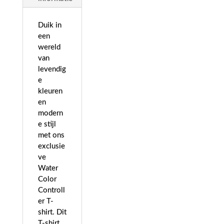
Duik in
een
wereld
van
levendig
e
kleuren
en
modern
e stijl
met ons
exclusie
ve
Water
Color
Controll
er T-
shirt. Dit
T-shirt