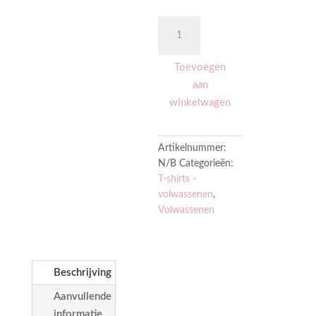
"Water
color
controller"
Toevoegen
T-
aan
shirt
aantal
winkelwagen
Artikelnummer:
N/B
Categorieën:
T-shirts -
volwassenen
,
Volwassenen
Beschrijving
Aanvullende
informatie