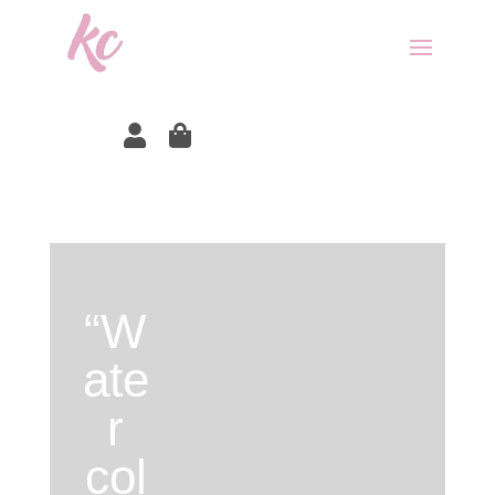


“W
ate
r
col