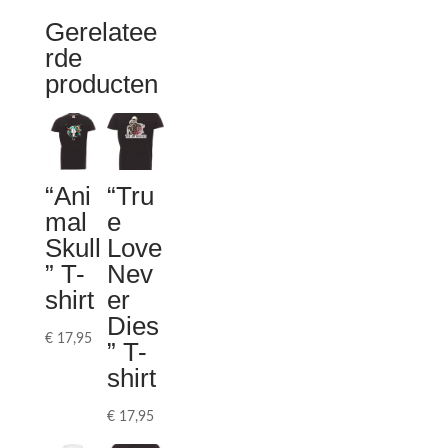
Gerelatee
rde
producten
“Ani
“Tru
mal
e
Skull
Love
” T-
Nev
shirt
er
Dies
€
17,95
” T-
shirt
€
17,95