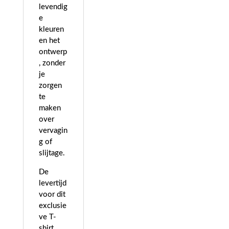
levendig
e
kleuren
en het
ontwerp
, zonder
je
zorgen
te
maken
over
vervagin
g of
slijtage.
De
levertijd
voor dit
exclusie
ve T-
shirt