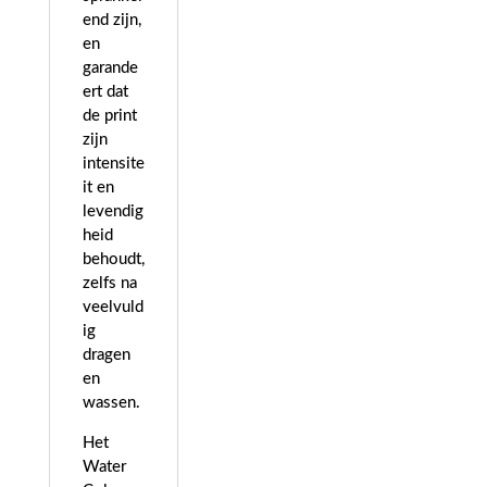
end zijn,
en
garande
ert dat
de print
zijn
intensite
it en
levendig
heid
behoudt,
zelfs na
veelvuld
ig
dragen
en
wassen.
Het
Water