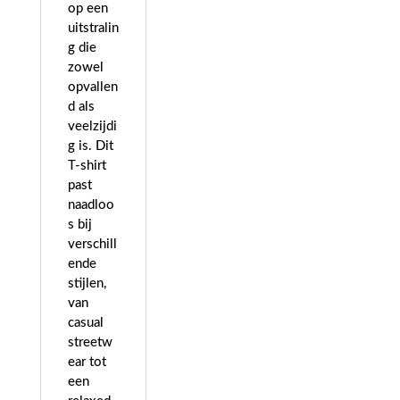
op een
uitstralin
g die
zowel
opvallen
d als
veelzijdi
g is. Dit
T-shirt
past
naadloo
s bij
verschill
ende
stijlen,
van
casual
streetw
ear tot
een