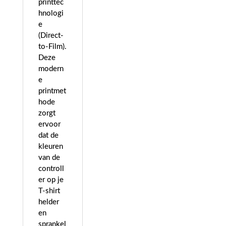
printtec
hnologi
e
(Direct-
to-Film).
Deze
modern
e
printmet
hode
zorgt
ervoor
dat de
kleuren
van de
controll
er op je
T-shirt
helder
en
sprankel