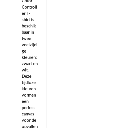
Color
Controll
er T-
shirt is
beschik
baar in
twee
veelzijdi
ge
kleuren:
zwart en
wit.
Deze
tijdloze
kleuren
vormen
een
perfect
canvas
voor de
opvallen