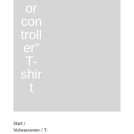
or
con
troll
er”
T-
shir
t
Start
/
Volwassenen
/
T-