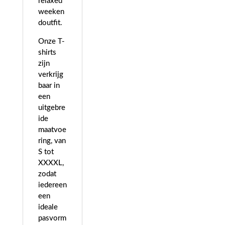
relaxed
weeken
doutfit.
Onze T-
shirts
zijn
verkrijg
baar in
een
uitgebre
ide
maatvoe
ring, van
S tot
XXXXL,
zodat
iedereen
een
ideale
pasvorm