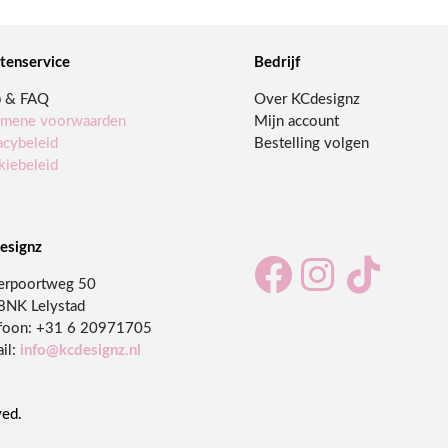
tenservice
Bedrijf
p & FAQ
Over KCdesignz
emene voorwaarden
Mijn account
acybeleid
Bestelling volgen
iebeleid
esignz



erpoortweg 50
8NK Lelystad
foon:
+31 6 20971705
il:
info@kcdesignz.nl
ved.