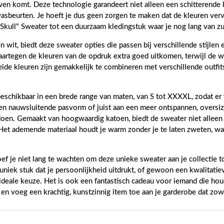
even komt. Deze technologie garandeert niet alleen een schitterende
wasbeurten. Je hoeft je dus geen zorgen te maken dat de kleuren verv
 Skull" Sweater tot een duurzaam kledingstuk waar je nog lang van zu
en wit, biedt deze sweater opties die passen bij verschillende stijle
rtegen de kleuren van de opdruk extra goed uitkomen, terwijl de witt
Beide kleuren zijn gemakkelijk te combineren met verschillende outfits
beschikbaar in een brede range van maten, van S tot XXXXL, zodat er
een nauwsluitende pasvorm of juist aan een meer ontspannen, oversized
oen. Gemaakt van hoogwaardig katoen, biedt de sweater niet alleen
Het ademende materiaal houdt je warm zonder je te laten zweten, wa
ef je niet lang te wachten om deze unieke sweater aan je collectie t
niek stuk dat je persoonlijkheid uitdrukt, of gewoon een kwalitatie
ideale keuze. Het is ook een fantastisch cadeau voor iemand die hou
n voeg een krachtig, kunstzinnig item toe aan je garderobe dat zowel