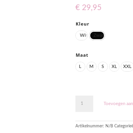
€
29,95
Kleur
Wit
Zwart
Maat
L
M
S
XL
XXL
"Water
Color
Toevoegen aan
Animal
Skull"Sweater
aantal
Artikelnummer:
N/B
Categorie