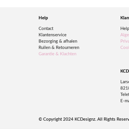
Help
Klan
Contact
Hel
Klantenservice
Alg
Bezorging & afhalen
Priv
Ruilen & Retourneren
Cook
Garantie & Klachten
KCD
Lars
821
Tele
E-ma
© Copyright 2024 KCDesignz. All Rights Reser