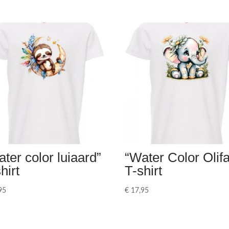
ter color luiaard”
“Water Color Olifa
hirt
T-shirt
95
€
17,95