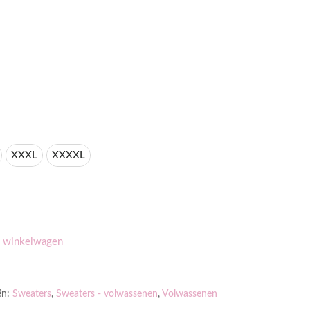
XXXL
XXXXL
 winkelwagen
ën:
Sweaters
,
Sweaters - volwassenen
,
Volwassenen