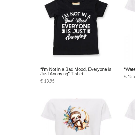
“I’m Not in a Bad Mood, Everyone is
“Wate
Just Annoying” T-shirt
€
15,
€
13,95