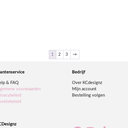
1
2
3
→
lantenservice
Bedrijf
elp & FAQ
Over KCdesignz
lgemene voorwaarden
Mijn account
ivacybeleid
Bestelling volgen
ookiebeleid
CDesignz