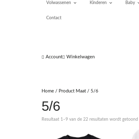
Volwassenen
Kinderen
Baby
Contact
Account
Winkelwagen


Home
/ Product Maat / 5/6
5/6
Resultaat 1–9 van de 22 resultaten wordt getoond