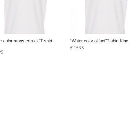
r color monstertruck”T-shirt
“Water color olifant”T-shirt Kind
€
15,95
95