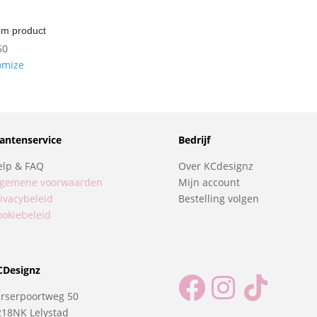
om product
50
omize
lantenservice
Bedrijf
elp & FAQ
Over KCdesignz
lgemene voorwaarden
Mijn account
ivacybeleid
Bestelling volgen
ookiebeleid
CDesignz



arserpoortweg 50
218NK Lelystad