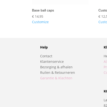
Base ball caps
Cust
€
14,95
€
12,
Customize
Cust
Help
K
Contact
H
Klantenservice
A
Bezorging & afhalen
Pr
Ruilen & Retourneren
C
Garantie & Klachten
K
L
8