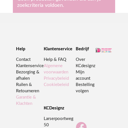
zoekcriteria voldoen.
Help
Klantenservice
Bedrijf
Contact
Help & FAQ
Over
Klantenservice
Algemene
KCdesignz
Bezorging &
voorwaarden
Mijn
afhalen
Privacybeleid
account
Ruilen &
Cookiebeleid
Bestelling
Retourneren
volgen
Garantie &
Klachten
KCDesignz
Larserpoortweg

50