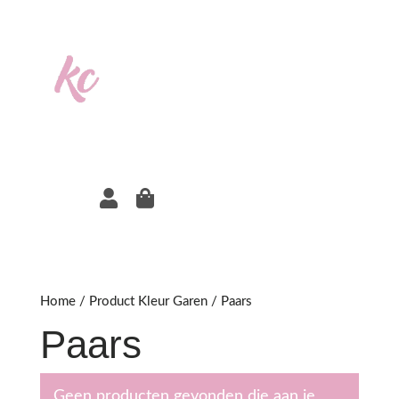


Home
/ Product Kleur Garen / Paars
Paars
Geen producten gevonden die aan je