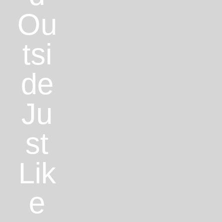
Ou
tsi
de
Ju
st
Lik
e