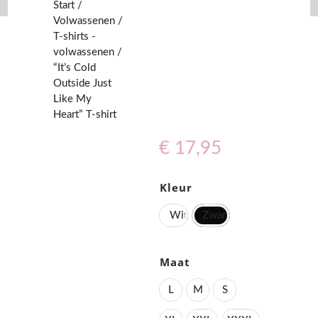
Start
/
Volwassenen
/
T-shirts -
volwassenen
/
“It’s Cold
Outside Just
Like My
Heart” T-shirt
€
17,95
Kleur
Wit
Zwart
Maat
L
M
S