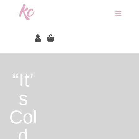


“It’
s
Col
d