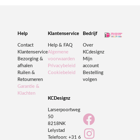
Help
Klantenservice
Bedrijf
Contact
Help & FAQ
Over
Klantenservice
Algemene
KCdesignz
Bezorging &
voorwaarden
Mijn
afhalen
Privacybeleid
account
Ruilen &
Cookiebeleid
Bestelling
Retourneren
volgen
Garantie &
Klachten
KCDesignz
Larserpoortweg

50
8218NK

Lelystad
Telefoon:
+31 6