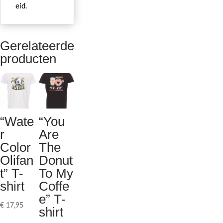
eid.
Gerelateerde
producten
“Wate
“You
r
Are
Color
The
Olifan
Donut
t” T-
To My
shirt
Coffe
e” T-
€
17,95
shirt