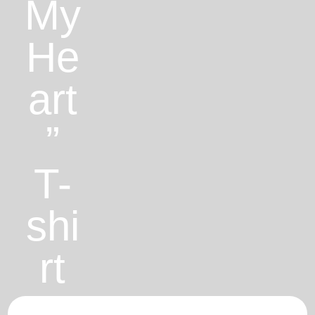
My
He
art
”
T-
shi
rt