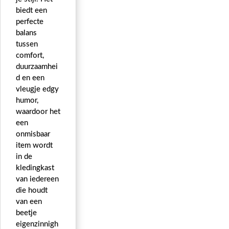
biedt een
perfecte
balans
tussen
comfort,
duurzaamhei
d en een
vleugje edgy
humor,
waardoor het
een
onmisbaar
item wordt
in de
kledingkast
van iedereen
die houdt
van een
beetje
eigenzinnigh