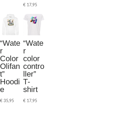
€
17,95
“Wate
“Wate
r
r
Color
color
Olifan
contro
t”
ller”
Hoodi
T-
e
shirt
€
35,95
€
17,95