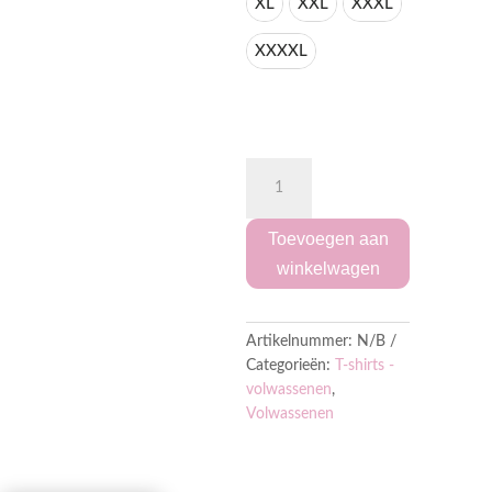
XL
XXL
XXXL
XXXXL
"It's
Cold
Outside
Just
Like
Toevoegen aan
My
Heart"
winkelwagen
T-
shirt
aantal
Artikelnummer:
N/B
Categorieën:
T-shirts -
volwassenen
,
Volwassenen