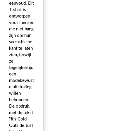
eenvoud. Dit
T-shirt is
ontworpen
voor mensen
die niet bang
zijn om hun
sarcastische
kant te laten
zien, terwijl
ze
tegelijkertijd
een
modebewust
e uitstraling
willen
behouden.
De opdruk,
met de tekst
"It's Cold
Outside Just