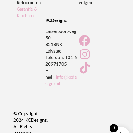
Retourneren
volgen
Garantie &
Klachten
KCDesignz
Larserpoortweg

50
8218NK

Lelystad
Telefoon:
+31 6
20971705

E-
mail:
info@kcde
signz.nl
© Copyright
2024 KCDesignz.
All Rights
0