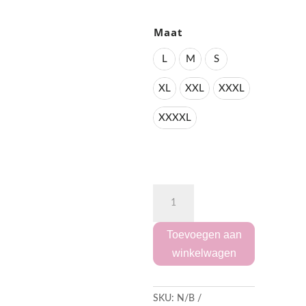
Maat
L
M
S
XL
XXL
XXXL
XXXXL
"Water
Color
Koptelefoon"
Sweater
aantal
Toevoegen aan
winkelwagen
SKU:
N/B