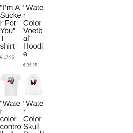
“I’m A
“Wate
Sucke
r
r For
Color
You”
Voetb
T-
al”
shirt
Hoodi
e
€
17,95
€
35,95
“Wate
“Wate
r
r
color
Color
contro
Skull