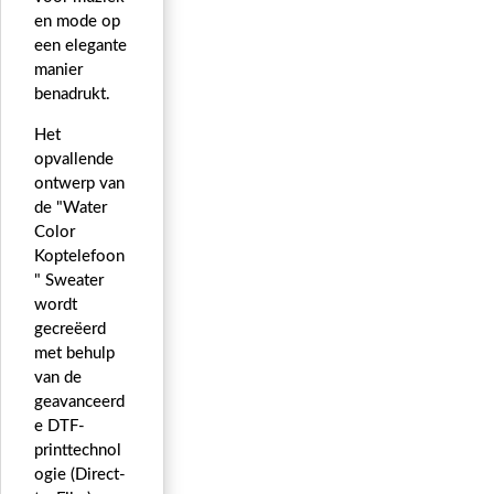
en mode op
een elegante
manier
benadrukt.
Het
opvallende
ontwerp van
de "Water
Color
Koptelefoon
" Sweater
wordt
gecreëerd
met behulp
van de
geavanceerd
e DTF-
printtechnol
ogie (Direct-