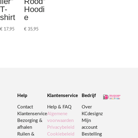
ller”
Rood”
T-
Hoodi
shirt
e
€
17,95
€
35,95
Help
Klantenservice
Bedrijf
Contact
Help & FAQ
Over
Klantenservice
Algemene
KCdesignz
Bezorging &
voorwaarden
Mijn
afhalen
Privacybeleid
account
Ruilen &
Cookiebeleid
Bestelling