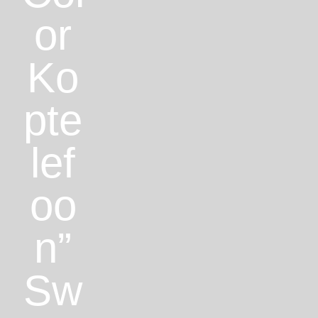
or
Ko
pte
lef
oo
n”
Sw