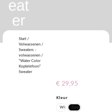
eat
er
Start
/
Volwassenen
/
Sweaters -
volwassenen
/
“Water Color
Koptelefoon”
Sweater
€
29,95
Kleur
Wit
Zwart