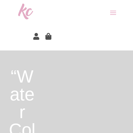


“W
ate
r
Col