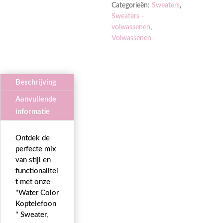
Categorieën:
Sweaters
,
Sweaters -
volwassenen
,
Volwassenen
Beschrijving
Aanvullende
informatie
Ontdek de
perfecte mix
van stijl en
functionalitei
t met onze
"Water Color
Koptelefoon
" Sweater,