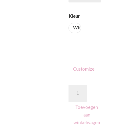
Kleur
Wit
Customize
Hoodie
wit
volwassen
Toevoegen
aantal
aan
winkelwagen