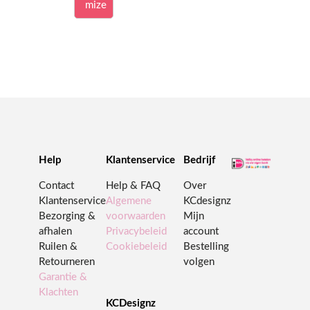
mize
Help
Klantenservice
Bedrijf
Contact
Help & FAQ
Over
Klantenservice
Algemene
KCdesignz
Bezorging &
voorwaarden
Mijn
afhalen
Privacybeleid
account
Ruilen &
Cookiebeleid
Bestelling
Retourneren
volgen
Garantie &
Klachten
KCDesignz