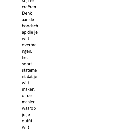
stijl te
creëren.
Denk
aan de
boodsch
ap die je
wilt
overbre
ngen,
het
soort
stateme
nt dat je
wilt
maken,
of de
manier
waarop
je je
outfit
wilt