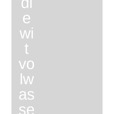
di
e
wi
t
vo
lw
as
se