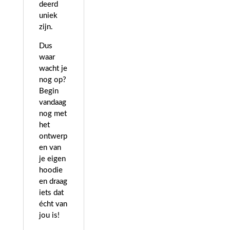
deerd
uniek
zijn.
Dus
waar
wacht je
nog op?
Begin
vandaag
nog met
het
ontwerp
en van
je eigen
hoodie
en draag
iets dat
écht van
jou is!