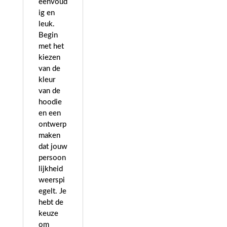
eenvoud
ig en
leuk.
Begin
met het
kiezen
van de
kleur
van de
hoodie
en een
ontwerp
maken
dat jouw
persoon
lijkheid
weerspi
egelt. Je
hebt de
keuze
om