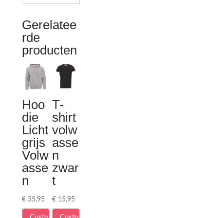
Gerelatee
rde
producten
Hoo
T-
die
shirt
Licht
volw
grijs
asse
Volw
n
asse
zwar
n
t
€
35,95
€
15,95
Custo
Custo