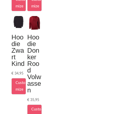
mize
mize
Hoo
Hoo
die
die
Zwa
Don
rt
ker
Kind
Roo
d
€
34,95
Volw
asse
Custo
n
mize
€
35,95
Custo