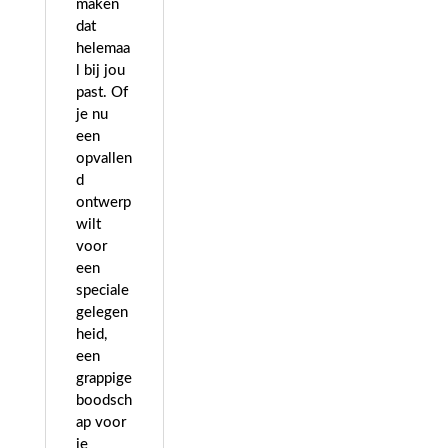
maken
dat
helemaa
l bij jou
past. Of
je nu
een
opvallen
d
ontwerp
wilt
voor
een
speciale
gelegen
heid,
een
grappige
boodsch
ap voor
je