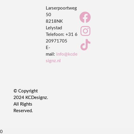
Larserpoortweg

50
8218NK

Lelystad
Telefoon:
+31 6
20971705

E-
mail:
info@kcde
signz.nl
© Copyright
2024 KCDesignz.
All Rights
Reserved.
0