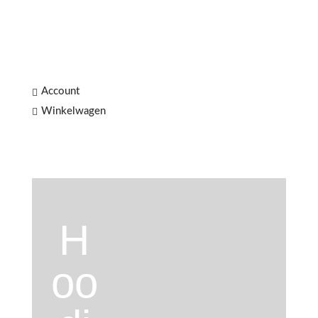
Account

Winkelwagen

H
oo