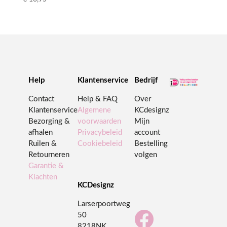
Help
Klantenservice
Bedrijf
Contact
Help & FAQ
Over
Klantenservice
Algemene
KCdesignz
Bezorging &
voorwaarden
Mijn
afhalen
Privacybeleid
account
Ruilen &
Cookiebeleid
Bestelling
Retourneren
volgen
Garantie &
Klachten
KCDesignz
Larserpoortweg

50
8218NK