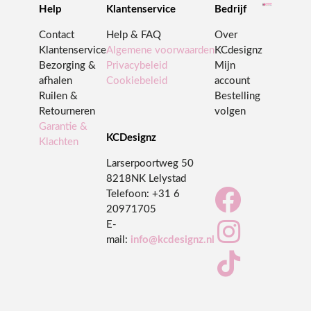
Help
Klantenservice
Bedrijf
Contact
Help & FAQ
Over
Klantenservice
Algemene voorwaarden
KCdesignz
Bezorging &
Privacybeleid
Mijn
afhalen
Cookiebeleid
account
Ruilen &
Bestelling
Retourneren
volgen
Garantie &
KCDesignz
Klachten
Larserpoortweg 50
8218NK Lelystad

Telefoon:
+31 6
20971705

E-
mail:
info@kcdesignz.nl
