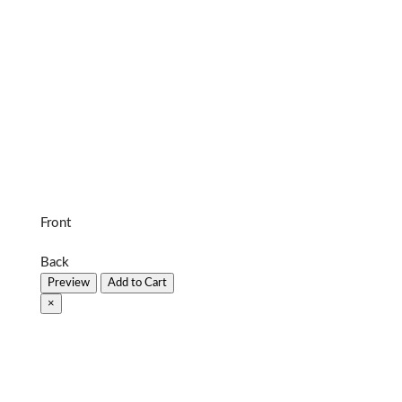
Front
Back
Preview
Add to Cart
×