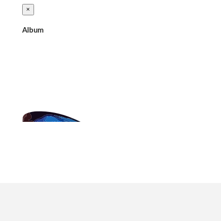
×
Album