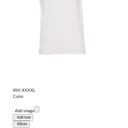
Wit-XXXXL
Color
Add image
Add text
Album