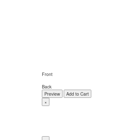
Front
Back
Preview
Add to Cart
×