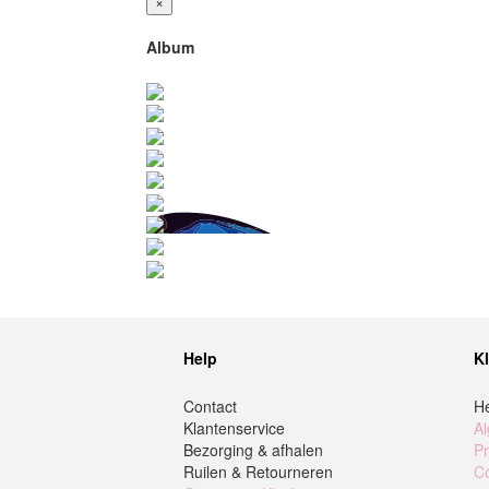
×
Album
Help
K
Contact
H
Klantenservice
A
Bezorging & afhalen
Pr
Ruilen & Retourneren
Co