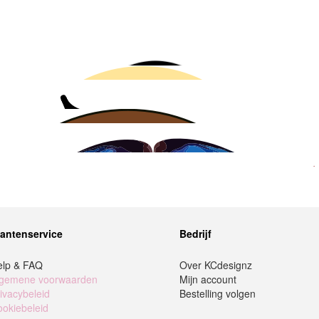
lantenservice
Bedrijf
elp & FAQ
Over KCdesignz
lgemene voorwaarden
Mijn account
ivacybeleid
Bestelling volgen
okiebeleid