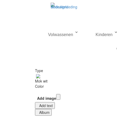
Volwassenen
Kinderen
Type
Mok wit
Color
Add image
Add text
Album